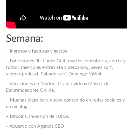
Semana:
– Ingresos y facturas y gastos
– Baile tardes 3h. Lunes Golf, martes consultoría, correr y
fútbol, miércoles entrevista y descanso, jueves surf,
viernes podcast. Sábado surf. Domingo fútbol.
– Vacaciones en Madrid. Grabar vídeos Máster de
Emprendedores Online.
– Muchas ideas para nuevo contenido en redes sociales y
en mi blog.
– Bitcoins. Inversión de 1000€
– Acuerdo con Agencia SEO