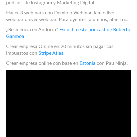
podcast de Instagram y Marketing Digital
Hacer 3 webinars con Demio o Webinar Jam o live
webinar o ever webinar. Para oyentes, alumnos, abierto…
¿Residencia en Andorra?
Escucha este podcast de Roberto
Gamboa
Crear empresa Online en 20 minutos sin pagar casi
impuestos con
Stripe Atlas
.
Crear empresa online con base en
Estonia
con Pau Ninja.